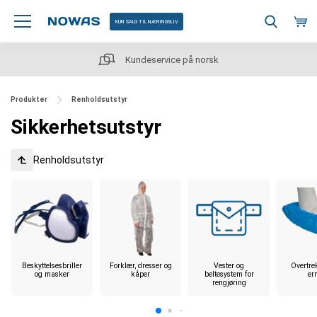
KUN SALG TIL NÆRINGSLIV
Kundeservice på norsk
Produkter
Renholdsutstyr
Sikkerhetsutstyr
Renholdsutstyr
Beskyttelsesbriller
Forklær, dresser og
Vester og
Overtre
og masker
kåper
beltesystem for
er
rengjøring