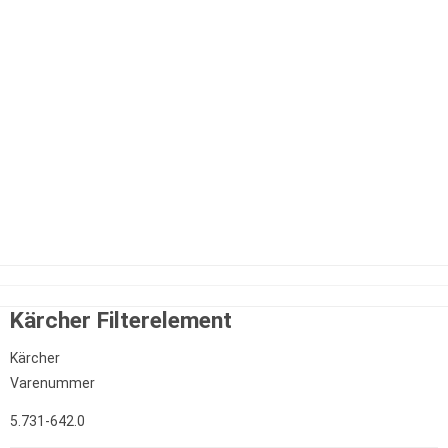
Kärcher Filterelement
Kärcher
Varenummer
5.731-642.0