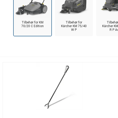
Tilbehør for KM
Tilbehør for
Tilbehør
70/20 C Edition
Kärcher KM 75/40
Kärcher K
W P
R P A