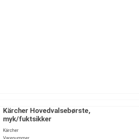
Kärcher Hovedvalsebørste,
myk/fuktsikker
Kärcher
Varenummer