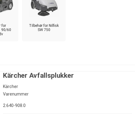
 for
Tilbehør for Nilfisk
M 90/60
SW 750
dv
Kärcher Avfallsplukker
Kärcher
Varenummer
2.640-908.0