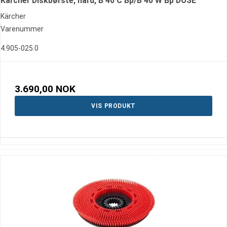
Kärcher Diskbørste, hard, B 40 C Bp/B 40 W Bp DOSE
Kärcher
Varenummer
4.905-025.0
3.690,00 NOK
VIS PRODUKT