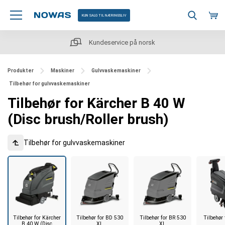
KUN SALG TIL NÆRINGSLIV
Kundeservice på norsk
Produkter
Maskiner
Gulvvaskemaskiner
Tilbehør for gulvvaskemaskiner
Tilbehør for Kärcher B 40 W
(Disc brush/Roller brush)
Tilbehør for gulvvaskemaskiner
Tilbehør for Kärcher
Tilbehør for BD 530
Tilbehør for BR 530
Tilbehør
B 40 W (Disc
XL
XL