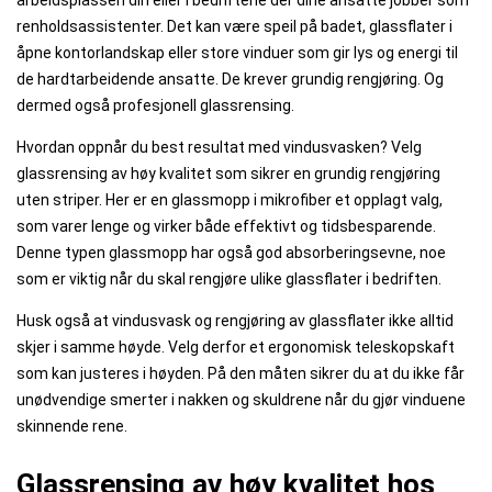
renholdsassistenter. Det kan være speil på badet, glassflater i
åpne kontorlandskap eller store vinduer som gir lys og energi til
de hardtarbeidende ansatte. De krever grundig rengjøring. Og
dermed også profesjonell glassrensing.
Hvordan oppnår du best resultat med vindusvasken? Velg
glassrensing av høy kvalitet som sikrer en grundig rengjøring
uten striper. Her er en glassmopp i mikrofiber et opplagt valg,
som varer lenge og virker både effektivt og tidsbesparende.
Denne typen glassmopp har også god absorberingsevne, noe
som er viktig når du skal rengjøre ulike glassflater i bedriften.
Husk også at vindusvask og rengjøring av glassflater ikke alltid
skjer i samme høyde. Velg derfor et ergonomisk teleskopskaft
som kan justeres i høyden. På den måten sikrer du at du ikke får
unødvendige smerter i nakken og skuldrene når du gjør vinduene
skinnende rene.
Glassrensing av høy kvalitet hos