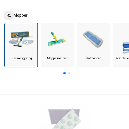
Mopper
Glassrengjøring
Moppe rammer
Flatmopper
Komplette