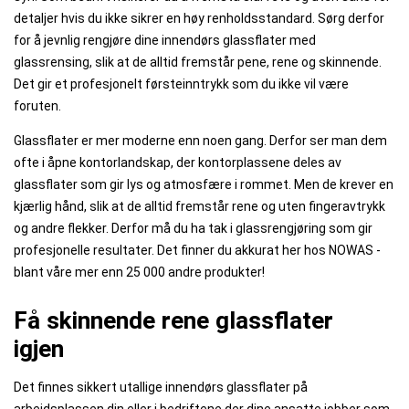
detaljer hvis du ikke sikrer en høy renholdsstandard. Sørg derfor
for å jevnlig rengjøre dine innendørs glassflater med
glassrensing, slik at de alltid fremstår pene, rene og skinnende.
Det gir et profesjonelt førsteinntrykk som du ikke vil være
foruten.
Glassflater er mer moderne enn noen gang. Derfor ser man dem
ofte i åpne kontorlandskap, der kontorplassene deles av
glassflater som gir lys og atmosfære i rommet. Men de krever en
kjærlig hånd, slik at de alltid fremstår rene og uten fingeravtrykk
og andre flekker. Derfor må du ha tak i glassrengjøring som gir
profesjonelle resultater. Det finner du akkurat her hos NOWAS -
blant våre mer enn 25 000 andre produkter!
Få skinnende rene glassflater
igjen
Det finnes sikkert utallige innendørs glassflater på
arbeidsplassen din eller i bedriftene der dine ansatte jobber som