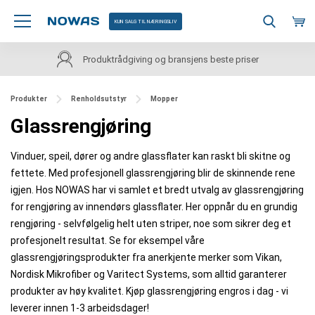
KUN SALG TIL NÆRINGSLIV
Produktrådgiving og bransjens beste priser
Produkter
Renholdsutstyr
Mopper
Glassrengjøring
Vinduer, speil, dører og andre glassflater kan raskt bli skitne og
fettete. Med profesjonell glassrengjøring blir de skinnende rene
igjen. Hos NOWAS har vi samlet et bredt utvalg av glassrengjøring
for rengjøring av innendørs glassflater. Her oppnår du en grundig
rengjøring - selvfølgelig helt uten striper, noe som sikrer deg et
profesjonelt resultat. Se for eksempel våre
glassrengjøringsprodukter fra anerkjente merker som Vikan,
Nordisk Mikrofiber og Varitect Systems, som alltid garanterer
produkter av høy kvalitet. Kjøp glassrengjøring engros i dag - vi
leverer innen 1-3 arbeidsdager!