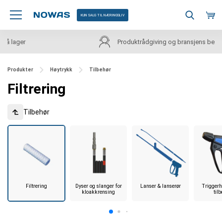
KUN SALG TIL NÆRINGSLIV
Produktrådgiving og bransjens beste priser
Produkter
Høytrykk
Tilbehør
Filtrering
Tilbehør
Filtrering
Dyser og slanger for
Lanser & lanserør
Trigger
kloakkrensing
til