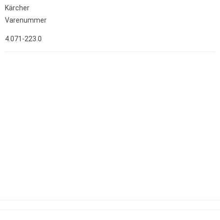
Kärcher
Varenummer
4.071-223.0