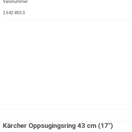
Varenummer
2.642-802.0
Kärcher Oppsugingsring 43 cm (17")