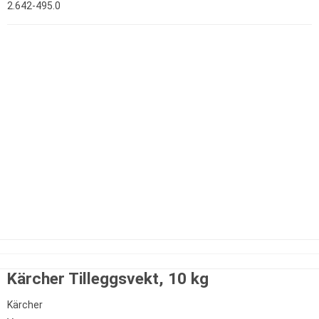
2.642-495.0
Kärcher Tilleggsvekt, 10 kg
Kärcher