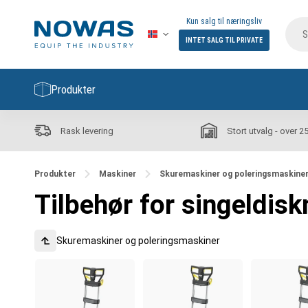
Kun salg til næringsliv
INTET SALG TIL PRIVATE
Produkter
Rask levering
Stort utvalg - over 2
Produkter
Maskiner
Skuremaskiner og poleringsmaskine
Tilbehør for singeldis
Skuremaskiner og poleringsmaskiner