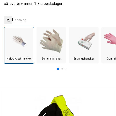
så leverer vi innen 1-3 arbeidsdager.
Hansker
Halv-dyppet hansker
Bomullshansker
Engangshansker
Gummi