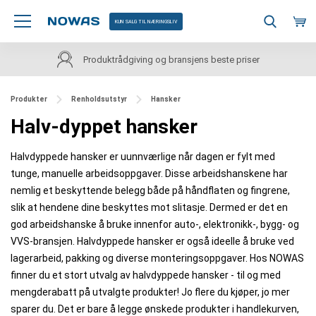
KUN SALG TIL NÆRINGSLIV
Produktrådgiving og bransjens beste priser
Produkter
Renholdsutstyr
Hansker
Halv-dyppet hansker
Halvdyppede hansker er uunnværlige når dagen er fylt med
tunge, manuelle arbeidsoppgaver. Disse arbeidshanskene har
nemlig et beskyttende belegg både på håndflaten og fingrene,
slik at hendene dine beskyttes mot slitasje. Dermed er det en
god arbeidshanske å bruke innenfor auto-, elektronikk-, bygg- og
VVS-bransjen. Halvdyppede hansker er også ideelle å bruke ved
lagerarbeid, pakking og diverse monteringsoppgaver. Hos NOWAS
finner du et stort utvalg av halvdyppede hansker - til og med
mengderabatt på utvalgte produkter! Jo flere du kjøper, jo mer
sparer du. Det er bare å legge ønskede produkter i handlekurven,