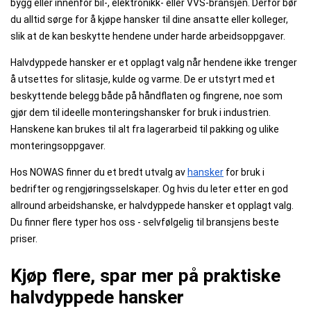
bygg eller innenfor bil-, elektronikk- eller VVS-bransjen. Derfor bør
du alltid sørge for å kjøpe hansker til dine ansatte eller kolleger,
slik at de kan beskytte hendene under harde arbeidsoppgaver.
Halvdyppede hansker er et opplagt valg når hendene ikke trenger
å utsettes for slitasje, kulde og varme. De er utstyrt med et
beskyttende belegg både på håndflaten og fingrene, noe som
gjør dem til ideelle monteringshansker for bruk i industrien.
Hanskene kan brukes til alt fra lagerarbeid til pakking og ulike
monteringsoppgaver.
Hos NOWAS finner du et bredt utvalg av
hansker
for bruk i
bedrifter og rengjøringsselskaper. Og hvis du leter etter en god
allround arbeidshanske, er halvdyppede hansker et opplagt valg.
Du finner flere typer hos oss - selvfølgelig til bransjens beste
priser.
Kjøp flere, spar mer på praktiske
halvdyppede hansker