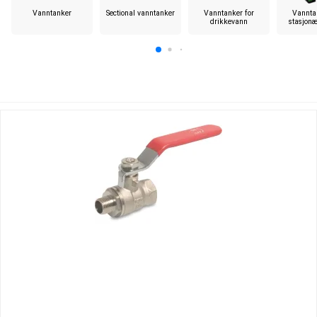
Vanntanker
Sectional vanntanker
Vanntanker for
Vannta
drikkevann
stasjonæ