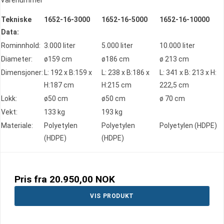
Tekniske
1652-16-3000
1652-16-5000
1652-16-10000
Data:
Rominnhold:
3.000 liter
5.000 liter
10.000 liter
Diameter:
ø159 cm
ø186 cm
ø 213 cm
Dimensjoner:
L: 192 x B:159 x
L: 238 x B:186 x
L: 341 x B: 213 x H:
H:187 cm
H:215 cm
222,5 cm
Lokk:
ø50 cm
ø50 cm
ø 70 cm
Vekt:
133 kg
193 kg
Materiale:
Polyetylen
Polyetylen
Polyetylen (HDPE)
(HDPE)
(HDPE)
Pris fra
20.950,00 NOK
VIS PRODUKT