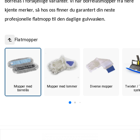
borrelås i forskjellige varianter. Vi har borrelåsmopper fra flere
kjente merker, så hos oss finner du garantert din neste
profesjonelle flatmopp til den daglige gulvvasken.
Flatmopper
Mopper med
Mopper med lommer
Diverse mopper
Twixter /
borrelås
sys