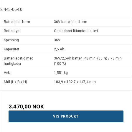
2.445-064.0
Batteriplattform
36V batteriplattform
Batteritype
Oppladbart litiumionbatteri
Spenning
36V
Kapasitet
2,5 Ah
Batteriladetid med
36V/2,5Ah batteri: 48 min. (80 %) / 78 min.
hurtiglader
(100 %)
Vekt
1,551 kg
Mål (L x B x H)
183,9 x 132,7 x 147,4 mm
3.470,00 NOK
VIS PRODUKT