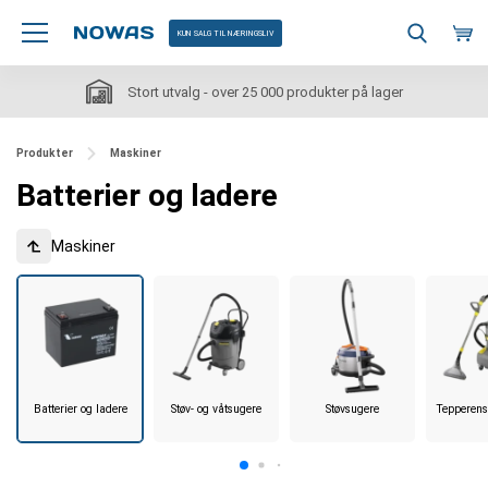
KUN SALG TIL NÆRINGSLIV
Stort utvalg - over 25 000 produkter på lager
Produkter
Maskiner
Batterier og ladere
Maskiner
Batterier og ladere
Støv- og våtsugere
Støvsugere
Tepperen