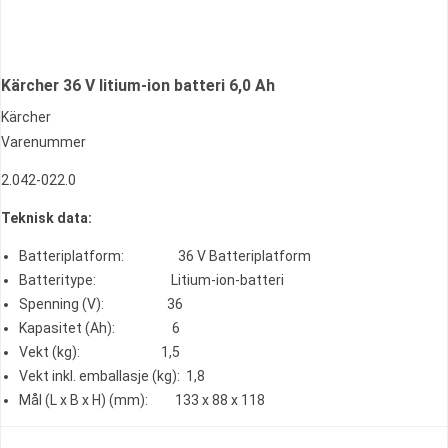
Kärcher 36 V litium-ion batteri 6,0 Ah
Kärcher
Varenummer
2.042-022.0
Teknisk data:
Batteriplatform: 36 V Batteriplatform
Batteritype: Litium-ion-batteri
Spenning (V): 36
Kapasitet (Ah): 6
Vekt (kg): 1,5
Vekt inkl. emballasje (kg): 1,8
Mål (L x B x H) (mm): 133 x 88 x 118