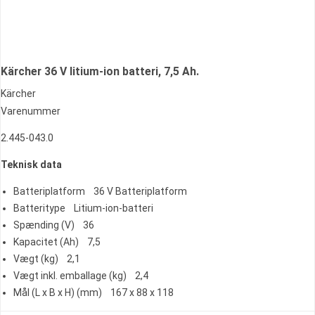
Kärcher 36 V litium-ion batteri, 7,5 Ah.
Kärcher
Varenummer
2.445-043.0
Teknisk data
Batteriplatform 36 V Batteriplatform
Batteritype Litium-ion-batteri
Spænding (V) 36
Kapacitet (Ah) 7,5
Vægt (kg) 2,1
Vægt inkl. emballage (kg) 2,4
Mål (L x B x H) (mm) 167 x 88 x 118