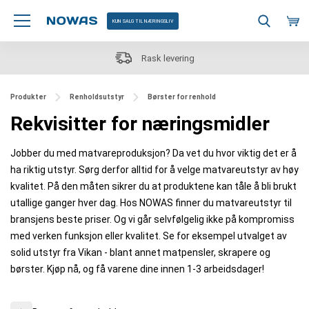
KUN SALG TIL NÆRINGSLIV
Rask levering
Produkter
Renholdsutstyr
Børster for renhold
Rekvisitter for næringsmidler
Jobber du med matvareproduksjon? Da vet du hvor viktig det er å
ha riktig utstyr. Sørg derfor alltid for å velge matvareutstyr av høy
kvalitet. På den måten sikrer du at produktene kan tåle å bli brukt
utallige ganger hver dag. Hos NOWAS finner du matvareutstyr til
bransjens beste priser. Og vi går selvfølgelig ikke på kompromiss
med verken funksjon eller kvalitet. Se for eksempel utvalget av
solid utstyr fra Vikan - blant annet matpensler, skrapere og
børster. Kjøp nå, og få varene dine innen 1-3 arbeidsdager!