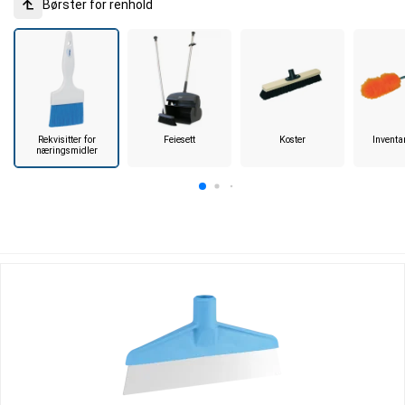
Børster for renhold
Rekvisitter for
Feiesett
Koster
Invent
næringsmidler