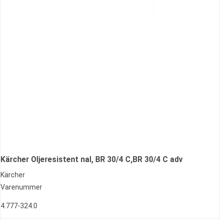
Kärcher Oljeresistent nal, BR 30/4 C,BR 30/4 C adv
Kärcher
Varenummer
4.777-324.0