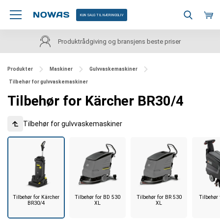
KUN SALG TIL NÆRINGSLIV
Kundeservice på norsk
Produkter
Maskiner
Gulvvaskemaskiner
Tilbehør for gulvvaskemaskiner
Tilbehør for Kärcher BR30/4
Tilbehør for gulvvaskemaskiner
Tilbehør for Kärcher
Tilbehør for BD 530
Tilbehør for BR 530
Tilbehør
BR30/4
XL
XL