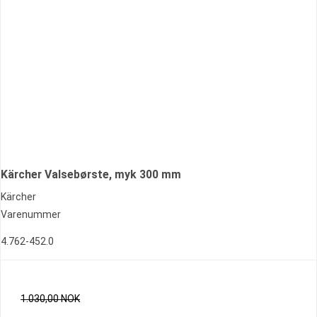
Kärcher Valsebørste, myk 300 mm
Kärcher
Varenummer
4.762-452.0
1.030,00 NOK