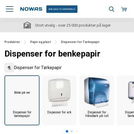
KUN SALG TIL NÆRINGSLIV
Stort utvalg - over 25 000 produkter på lager
Produkter
Papir og plast
Dispenser for Tørkepapir
Dispenser for benkepapir
Dispenser for Tørkepapir
Dispenser for
Dispenser for ark
Dispenser for
Dispen
benkepapir
Håndtørk på rull
Sent