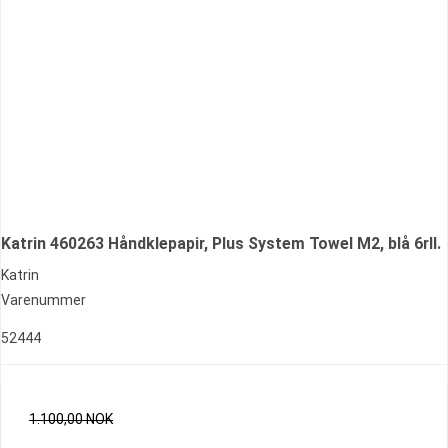
Katrin 460263 Håndklepapir, Plus System Towel M2, blå 6rll.
Katrin
Varenummer
52444
1.100,00 NOK