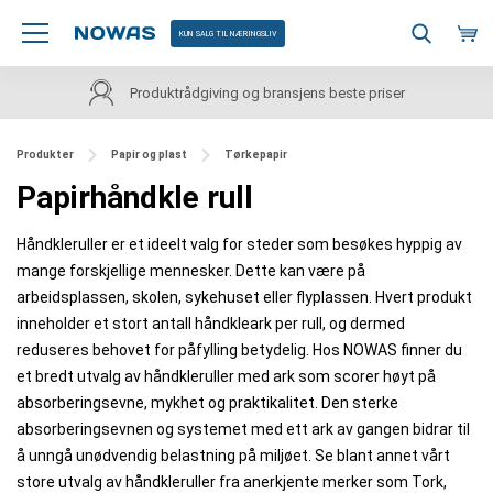
KUN SALG TIL NÆRINGSLIV
Produktrådgiving og bransjens beste priser
Produkter
Papir og plast
Tørkepapir
Papirhåndkle rull
Håndkleruller er et ideelt valg for steder som besøkes hyppig av
mange forskjellige mennesker. Dette kan være på
arbeidsplassen, skolen, sykehuset eller flyplassen. Hvert produkt
inneholder et stort antall håndkleark per rull, og dermed
reduseres behovet for påfylling betydelig. Hos NOWAS finner du
et bredt utvalg av håndkleruller med ark som scorer høyt på
absorberingsevne, mykhet og praktikalitet. Den sterke
absorberingsevnen og systemet med ett ark av gangen bidrar til
å unngå unødvendig belastning på miljøet. Se blant annet vårt
store utvalg av håndkleruller fra anerkjente merker som Tork,