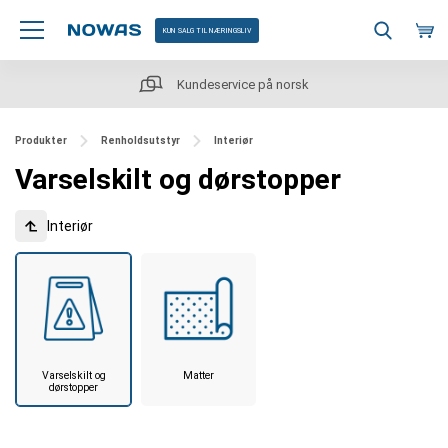
KUN SALG TIL NÆRINGSLIV
Kundeservice på norsk
Produkter
Renholdsutstyr
Interiør
Varselskilt og dørstopper
Interiør
Varselskilt og
Matter
dørstopper