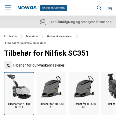
KUN SALG TIL NÆRINGSLIV
Produktrådgiving og bransjens beste priser
Produkter
Maskiner
Gulvvaskemaskiner
Tilbehør for gulvvaskemaskiner
Tilbehør for Nilfisk SC351
Tilbehør for gulvvaskemaskiner
Tilbehør for Nilfisk
Tilbehør for BD 530
Tilbehør for BR 530
Tilbehør
SC351
XL
XL