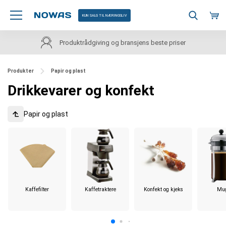
KUN SALG TIL NÆRINGSLIV
Produktrådgiving og bransjens beste priser
Produkter
Papir og plast
Drikkevarer og konfekt
Papir og plast
Kaffefilter
Kaffetraktere
Konfekt og kjeks
Mu