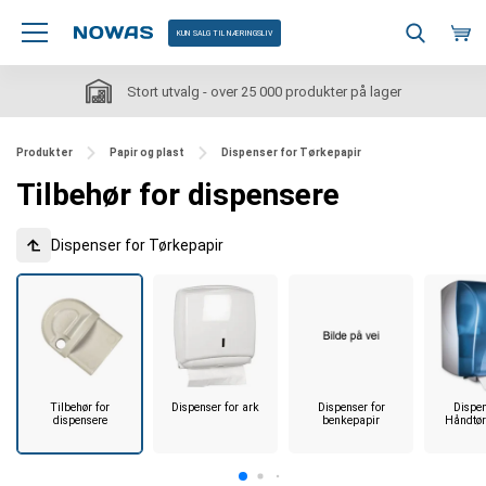
KUN SALG TIL NÆRINGSLIV
Stort utvalg - over 25 000 produkter på lager
Produkter
Papir og plast
Dispenser for Tørkepapir
Tilbehør for dispensere
Dispenser for Tørkepapir
Tilbehør for
Dispenser for ark
Dispenser for
Dispen
dispensere
benkepapir
Håndtør