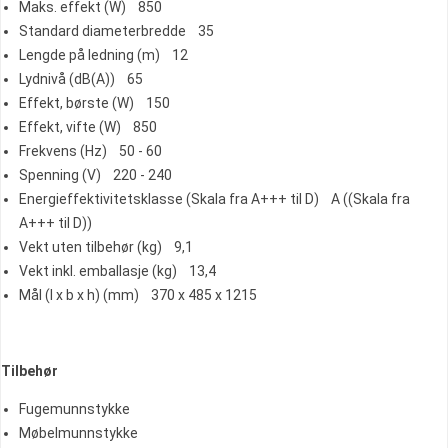
Maks. effekt (W) 850
Standard diameterbredde 35
Lengde på ledning (m) 12
Lydnivå (dB(A)) 65
Effekt, børste (W) 150
Effekt, vifte (W) 850
Frekvens (Hz) 50 - 60
Spenning (V) 220 - 240
Energieffektivitetsklasse (Skala fra A+++ til D) A ((Skala fra
A+++ til D))
Vekt uten tilbehør (kg) 9,1
Vekt inkl. emballasje (kg) 13,4
Mål (l x b x h) (mm) 370 x 485 x 1215
Tilbehør
Fugemunnstykke
Møbelmunnstykke