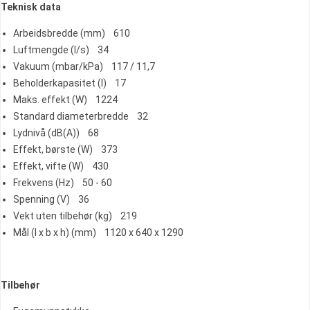
Teknisk data
Arbeidsbredde (mm) 610
Luftmengde (l/s) 34
Vakuum (mbar/kPa) 117 / 11,7
Beholderkapasitet (l) 17
Maks. effekt (W) 1224
Standard diameterbredde 32
Lydnivå (dB(A)) 68
Effekt, børste (W) 373
Effekt, vifte (W) 430
Frekvens (Hz) 50 - 60
Spenning (V) 36
Vekt uten tilbehør (kg) 219
Mål (l x b x h) (mm) 1120 x 640 x 1290
Tilbehør