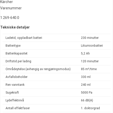
Kärcher
Varenummer
1.269-640.0
Tekniske detaljer
Ladetid, oppladbart batteri
230 minutter
Batteritype
Litiumionbatteri
Batterikapasitet
5,2 Ah
Driftstid per lading
120 minutter
Områdeytelse (avhengig av rengjøringsmodus)
85 m²/time
Avfallsbeholder
330 ml
Ren vanntank
240 ml
Sugekraft
5000 Pa
Lydeffektnivå
66 dB(A)
Antall effektfaser
1. doktorgrad