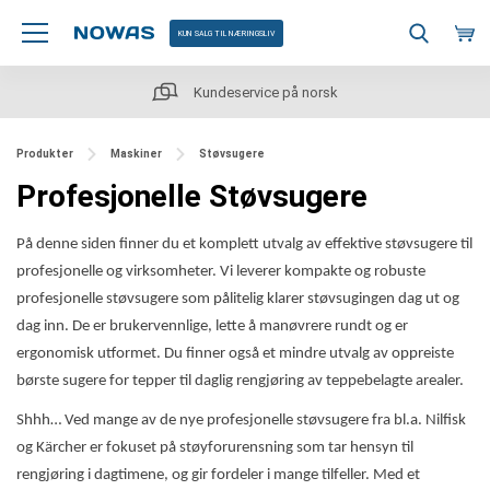
KUN SALG TIL NÆRINGSLIV
Rask levering
Produkter
Maskiner
Støvsugere
Profesjonelle Støvsugere
På denne siden finner du et komplett utvalg av effektive støvsugere til
profesjonelle og virksomheter. Vi leverer kompakte og robuste
profesjonelle støvsugere som pålitelig klarer støvsugingen dag ut og
dag inn. De er brukervennlige, lette å manøvrere rundt og er
ergonomisk utformet. Du finner også et mindre utvalg av oppreiste
børste sugere for tepper til daglig rengjøring av teppebelagte arealer.
Shhh… Ved mange av de nye profesjonelle støvsugere fra bl.a. Nilfisk
og Kärcher er fokuset på støyforurensning som tar hensyn til
rengjøring i dagtimene, og gir fordeler i mange tilfeller. Med et