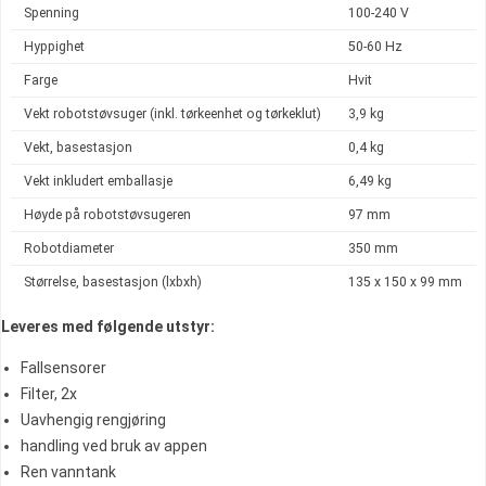
Spenning
100-240 V
Hyppighet
50-60 Hz
Farge
Hvit
Vekt robotstøvsuger (inkl. tørkeenhet og tørkeklut)
3,9 kg
Vekt, basestasjon
0,4 kg
Vekt inkludert emballasje
6,49 kg
Høyde på robotstøvsugeren
97 mm
Robotdiameter
350 mm
Størrelse, basestasjon (lxbxh)
135 x 150 x 99 mm
Leveres med følgende utstyr:
Fallsensorer
Filter, 2x
Uavhengig rengjøring
handling ved bruk av appen
Ren vanntank