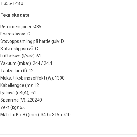
1.355-148.0
Tekniske data:
Rørdimensjoner: Ø35
Energiklasse: C
Støvoppsamling på harde gulv: D
Støvutslippsnivå: C
Luftstrøm (l/sek): 61
Vakuum (mbar): 244 / 24,4
Tankvolum (l): 12
Maks. tilkoblingseffekt (W): 1300
Kabellengde (m): 12
Lydnivå (dB(A)): 61
Spenning (V): 220240
Vekt (kg): 6,6
Mål (L x B x H) (mm): 340 x 315 x 410