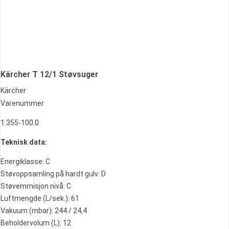
Kärcher T 12/1 Støvsuger
Kärcher
Varenummer
1.355-100.0
Teknisk data:
Energiklasse: C
Støvoppsamling på hardt gulv: D
Støvemmisjon nivå: C
Luftmengde (L/sek.): 61
Vakuum (mbar): 244 / 24,4
Beholdervolum (L): 12