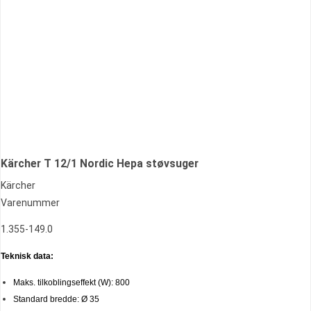
Kärcher T 12/1 Nordic Hepa støvsuger
Kärcher
Varenummer
1.355-149.0
Teknisk data:
Maks. tilkoblingseffekt (W):
800
Standard bredde: Ø 35