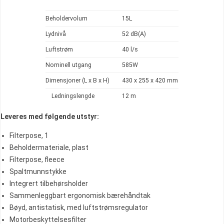
Beholdervolum
15L
Lydnivå
52 dB(A)
Luftstrøm
40 l/s
Nominell utgang
585W
Dimensjoner (L x B x H)
430 x 255 x 420 mm
Ledningslengde
12 m
Leveres med følgende utstyr:
Filterpose, 1
Beholdermateriale, plast
Filterpose, fleece
Spaltmunnstykke
Integrert tilbehørsholder
Sammenleggbart ergonomisk bærehåndtak
Bøyd, antistatisk, med luftstrømsregulator
Motorbeskyttelsesfilter