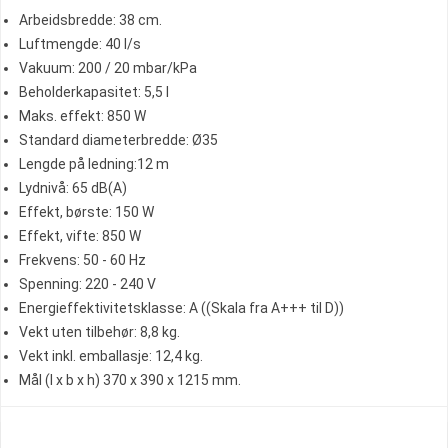
Arbeidsbredde: 38 cm.
Luftmengde: 40 l/s
Vakuum: 200 / 20 mbar/kPa
Beholderkapasitet: 5,5 l
Maks. effekt: 850 W
Standard diameterbredde: Ø35
Lengde på ledning:12 m
Lydnivå: 65 dB(A)
Effekt, børste: 150 W
Effekt, vifte: 850 W
Frekvens: 50 - 60 Hz
Spenning: 220 - 240 V
Energieffektivitetsklasse: A ((Skala fra A+++ til D))
Vekt uten tilbehør: 8,8 kg.
Vekt inkl. emballasje: 12,4 kg.
Mål (l x b x h) 370 x 390 x 1215 mm.