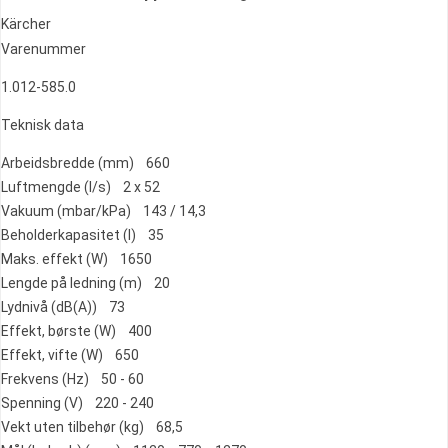
Kärcher
Varenummer
1.012-585.0
Teknisk data
Arbeidsbredde (mm) 660
Luftmengde (l/s) 2 x 52
Vakuum (mbar/kPa) 143 / 14,3
Beholderkapasitet (l) 35
Maks. effekt (W) 1650
Lengde på ledning (m) 20
Lydnivå (dB(A)) 73
Effekt, børste (W) 400
Effekt, vifte (W) 650
Frekvens (Hz) 50 - 60
Spenning (V) 220 - 240
Vekt uten tilbehør (kg) 68,5