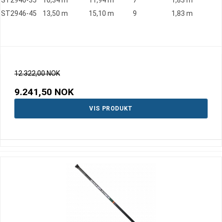
ST2946-35
10,34 m
11,94 m
7
1,83 m
ST2946-45
13,50 m
15,10 m
9
1,83 m
12.322,00 NOK
9.241,50 NOK
VIS PRODUKT