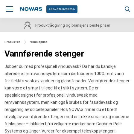
KUN SALG TIL NÆRINGSLIV
Kundeservice på norsk
Produkter
Vinduspuss
Vannførende stenger
Jobber du med profesjonell vindusvask? Da har du kanskje
allerede et rentvannssystem som distribuerer 100% rent vann
for flekkfri vask av vinduer og glassfasader. Vannførende stenger
kan være et smart tillegg til et slikt system. De er
spesialdesignet for profesjonell vindusvask med
rentvannssystem, men kan også brukes for fasadevask og
rengjøring av solcellepaneler. Hos NOWAS finner du et bredt
utvalg av vannførende stenger med en rekke smarte og moderne
funksjoner – inkludert fra velkjente merker som Gardiner Pole
Systems og Unger. Vurder for eksempel teleskopstenger i