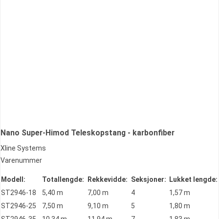
Nano Super-Himod Teleskopstang - karbonfiber
Xline Systems
Varenummer
Modell:
Totallengde:
Rekkevidde:
Seksjoner:
Lukket lengde:
ST2946-18
5,40 m
7,00 m
4
1,57 m
ST2946-25
7,50 m
9,10 m
5
1,80 m