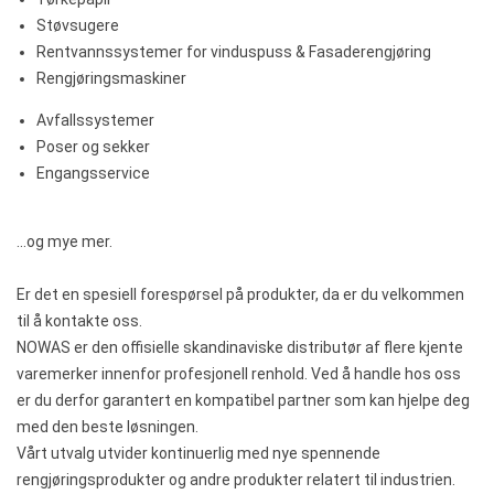
Støvsugere
Rentvanns­systemer for vinduspuss & Fasaderengjøring
Rengjøringsmaskiner
Avfallssystemer
Poser og sekker
Engangsservice
...og mye mer.
Er det en
spesiell forespørsel på
produkter, da er du velkommen
til å kontakte oss.
NOWAS er den
offisielle
skandinaviske
distributør af flere
kjente
varemerker
innenfor profesjonell renhold. Ved å handle hos oss
er du derfor garantert en kompatibel partner som kan hjelpe deg
med
den beste løsningen.
Vårt utvalg
utvider
kontinuerlig
med nye
spennende
rengjøringsprodukter og andre
produkter relatert til
industrien.