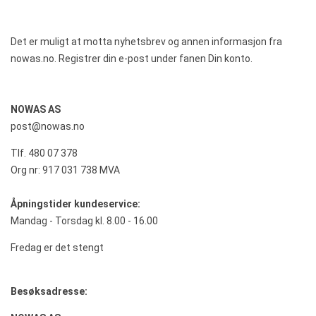
Det er muligt at
motta
nyhetsbrev og
annen informasjon fra
nowas.no.
Registrer din
e-post
under
fanen
Din konto.
NOWAS AS
post@nowas.no
Tlf. 480 07 378
Org nr: 917 031 738 MVA
Åpningstider kundeservice:
Mandag - Torsdag kl. 8.00 - 16.00
Fredag er det stengt
Besøksadresse: