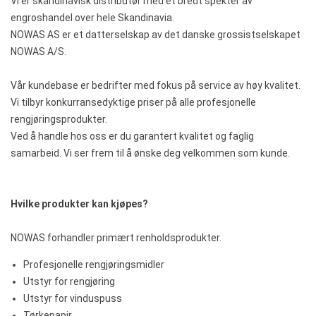
Vi er skandinavisk distributør med et bredt spekter av
engroshandel
over hele Skandinavia.
NOWAS AS er et datterselskap av det danske grossistselskapet
NOWAS A/S.
Vår
kundebase er bedrifter med fokus på
service av høy kvalitet.
Vi tilbyr
konkurransedyktige priser
på alle profesjonelle
rengjøringsprodukter.
Ved å handle
hos oss
er du garantert
kvalitet og
faglig
samarbeid
. Vi ser frem til å ønske deg velkommen som kunde.
Hvilke produkter kan kjøpes?
NOWAS forhandler primært renholdsprodukter.
Profesjonelle rengjøringsmidler
Utstyr for rengjøring
Utstyr for vinduspuss
Tørkepapir