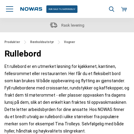
KUN SALG TIL NÆRINGSLIV
Rask levering
Produkter
Renholdsutstyr
Vogner
Rullebord
Et rullebord er en utmerket løsning for kjøkkenet, kantinen,
fellesrommet eller restauranten. Her får du et fleksibelt bord
som kan brukes til både oppbevaring og flytting av gjenstander.
Fyll rullebordene med croissanter, rundstykker og kaffekopper, og
frakt dem til møterommet - eller plasser oppvasken fra dagens
lunsj på dem, slik at den enkelt kan fraktes til oppvaskmaskinen.
Dette letter arbeidsbyrden for dine ansatte. Hos NOWAS finner
du et bredt utvalg av rullebord i ulike størrelser fra populære
merker som for eksempel Tina Trolleys. Selvfølgelig med både
hyller, håndtak og høykvalitets slingrekant.