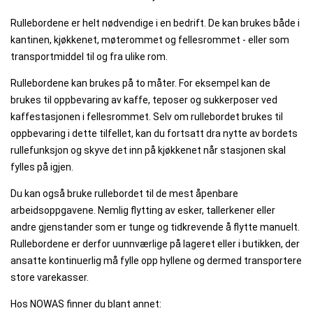
Rullebordene er helt nødvendige i en bedrift. De kan brukes både i
kantinen, kjøkkenet, møterommet og fellesrommet - eller som
transportmiddel til og fra ulike rom.
Rullebordene kan brukes på to måter. For eksempel kan de
brukes til oppbevaring av kaffe, teposer og sukkerposer ved
kaffestasjonen i fellesrommet. Selv om rullebordet brukes til
oppbevaring i dette tilfellet, kan du fortsatt dra nytte av bordets
rullefunksjon og skyve det inn på kjøkkenet når stasjonen skal
fylles på igjen.
Du kan også bruke rullebordet til de mest åpenbare
arbeidsoppgavene. Nemlig flytting av esker, tallerkener eller
andre gjenstander som er tunge og tidkrevende å flytte manuelt.
Rullebordene er derfor uunnværlige på lageret eller i butikken, der
ansatte kontinuerlig må fylle opp hyllene og dermed transportere
store varekasser.
Hos NOWAS finner du blant annet: