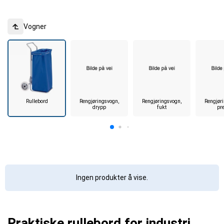
Vogner
Rullebord
Rengjøringsvogn,
Rengjøringsvogn,
Rengjør
drypp
fukt
pr
Ingen produkter å vise.
Praktiske rullebord for industri