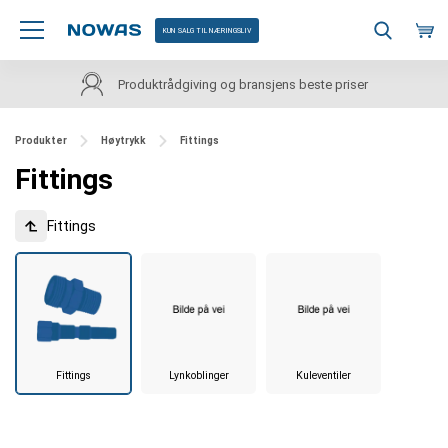
KUN SALG TIL NÆRINGSLIV
Kundeservice på norsk
Produkter
Høytrykk
Fittings
Fittings
Fittings
Fittings
Lynkoblinger
Kuleventiler