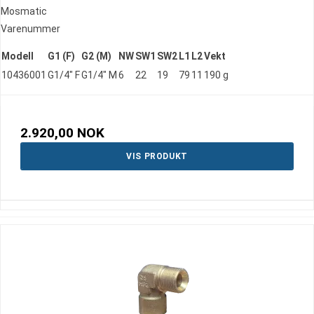
Mosmatic
Varenummer
Modell
G1 (F)
G2 (M)
NW
SW1
SW2
L1
L2
Vekt
10436001
G1/4" F
G1/4" M
6
22
19
79
11
190 g
2.920,00 NOK
VIS PRODUKT