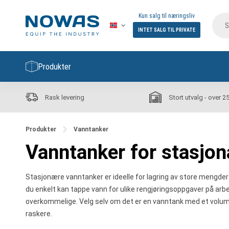
Kun salg til næringsliv
INTET SALG TIL PRIVATE
Produkter
Rask levering
Stort utvalg - over 2
Produkter
Vanntanker
Vanntanker for stasjon
Stasjonære vanntanker er ideelle for lagring av store mengder
du enkelt kan tappe vann for ulike rengjøringsoppgaver på arbe
overkommelige. Velg selv om det er en vanntank med et volum på
raskere.