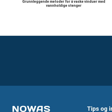
Grunnleggende metoder for å vaske vinduer med
vannholdige stenger
Tips og i