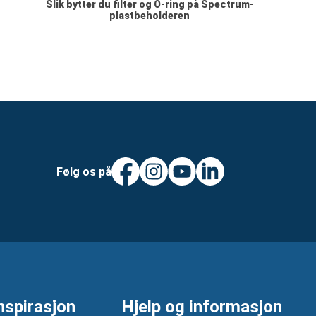
Slik bytter du filter og O-ring på Spectrum-
plastbeholderen
Følg os på
nspirasjon
Hjelp og informasjon