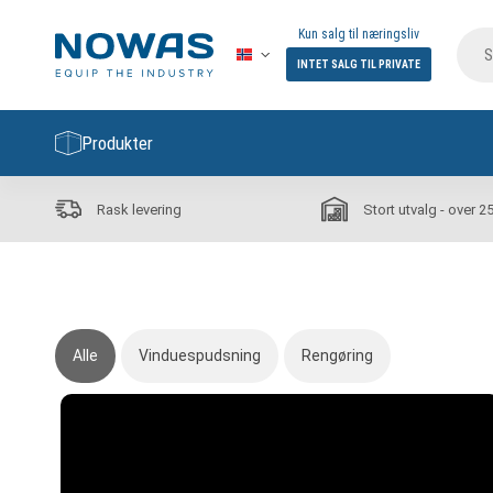
Kun salg til næringsliv
INTET SALG TIL PRIVATE
Produkter
Rask levering
Stort utvalg - over 2
Alle
Vinduespudsning
Rengøring