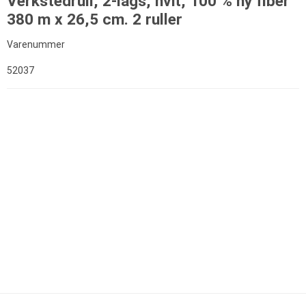
Verkstedrull, 2-lags, hvit, 100 % ny fiber
380 m x 26,5 cm. 2 ruller
Varenummer
52037