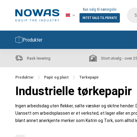
Kun salg til næringsliv
INTET SALG TIL PRIVATE
Produkter
Rask levering
Stort utvalg - over 2
Produkter
Papir og plast
Tørkepapir
Industrielle tørkepapir
Ingen arbeidsdag uten flekker, sølte væsker og skitne hender. 
Uansett om arbeidsplassen er et verksted, et lager eller en pro
blant annet anerkjente merker som Katrin og Tork, som alltid le