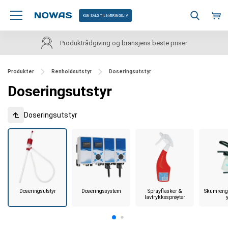
KUN SALG TIL NÆRINGSLIV
Produktrådgiving og bransjens beste priser
Produkter
Renholdsutstyr
Doseringsutstyr
Doseringsutstyr
Doseringsutstyr
Doseringsutstyr
Doseringssystem
Sprayflasker &
Skumrengj
lavtrykkssprøyter