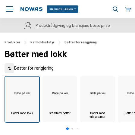
KUN SALG TIL NÆRINGSLIV
Produktrådgiving og bransjens beste priser
Produkter
Renholdsutstyr
Bøtter for rengjøring
Bøtter med lokk
Bøtter for rengjøring
Bøtter med lokk
Standard bøtter
Bøtter med
Bøtter
vrisystemer