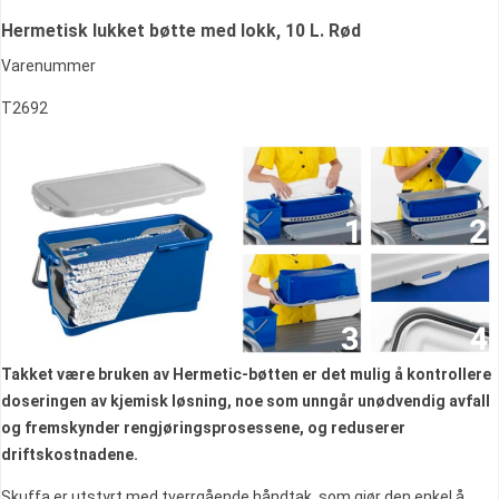
Hermetisk lukket bøtte med lokk, 10 L. Rød
Varenummer
T2692
Takket være bruken av Hermetic-bøtten er det mulig å kontrollere
doseringen av kjemisk løsning, noe som unngår unødvendig avfall
og fremskynder rengjøringsprosessene, og reduserer
driftskostnadene.
Skuffa er utstyrt med tverrgående håndtak, som gjør den enkel å