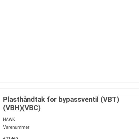
Plasthåndtak for bypassventil (VBT)
(VBH)(VBC)
HAWK
Varenummer
671460