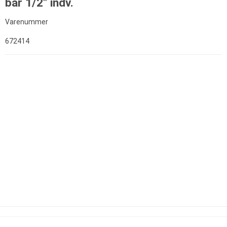
bar 1/2" indv.
Varenummer
672414