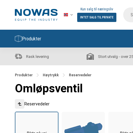
Kun salg til næringsliv
INTET SALG TIL PRIVATE
Produkter
Rask levering
Stort utvalg - over 2
Produkter
Høytrykk
Reservedeler
Omløpsventil
Reservedeler