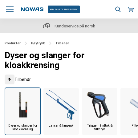
KUN SALG TIL NÆRINGSLIV
Kundeservice på norsk
Produkter
Høytrykk
Tilbehør
Dyser og slanger for
kloakkrensing
Tilbehør
Dyser og slanger for
Lanser & lanserør
Triggerhåndtak &
Filt
kloakkrensing
tilbehør