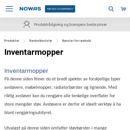
KUN SALG TIL NÆRINGSLIV
Produktrådgiving og bransjens beste priser
Produkter
Renholdsutstyr
Børster for renhold
Inventarmopper
Inventarmopper
På denne siden finner du et bredt spekter av forskjellige typer
avstøvere, møbelmopper, radiatorbørster og lignende. Med
riktig avstøver kan du rengjøre alle tenkelige overflater for
store mengder støv. Avstøvere er derfor et ideelt verktøy å ha
blant rengjøringsutstyret.
Utvalget på denne siden omfatter støvbørster i mange