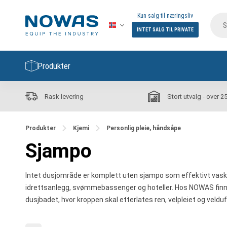
Kun salg til næringsliv
INTET SALG TIL PRIVATE
Produkter
Rask levering
Stort utvalg - over 2
Produkter
Kjemi
Personlig pleie, håndsåpe
Sjampo
Intet dusjområde er komplett uten sjampo som effektivt vasker
idrettsanlegg, svømmebassenger og hoteller. Hos NOWAS finner d
dusjbadet, hvor kroppen skal etterlates ren, velpleiet og veldu