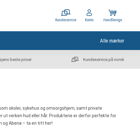
Kundeservice
Konto
Handlevogn
Alle mærker
sjens beste priser
Kundeservice på norsk
er som skoler, sykehus og omsorgshjem, samt private
 ut verken hud eller hår. Produktene er derfor perfekte for
n og Abena – ta en titt her!