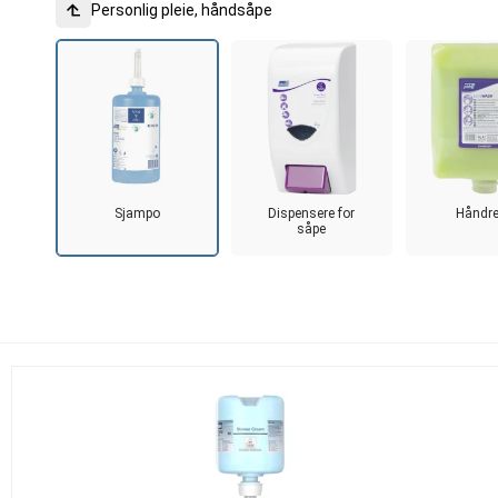
Personlig pleie, håndsåpe
Sjampo
Dispensere for
Håndr
såpe