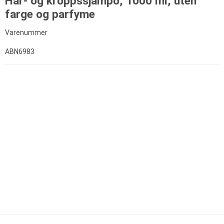
Hår- og kroppssjampo, 1000 ml, uten
farge og parfyme
Varenummer
ABN6983