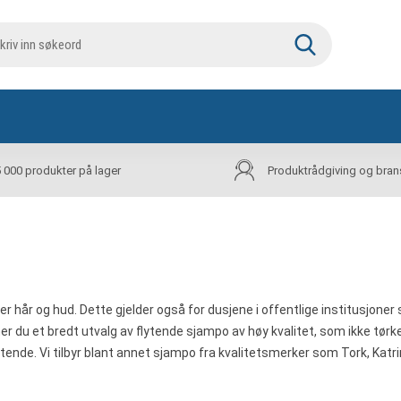
5 000 produkter på lager
Produktrådgiving og bran
 hår og hud. Dette gjelder også for dusjene i offentlige institusjon
u et bredt utvalg av flytende sjampo av høy kvalitet, som ikke tørker
ftende. Vi tilbyr blant annet sjampo fra kvalitetsmerker som Tork, Katri