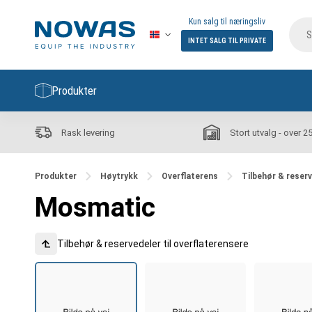
Kun salg til næringsliv
INTET SALG TIL PRIVATE
Produkter
Rask levering
Stort utvalg - over 2
Produkter
Høytrykk
Overflaterens
Tilbehør & reserv
Mosmatic
Tilbehør & reservedeler til overflaterensere