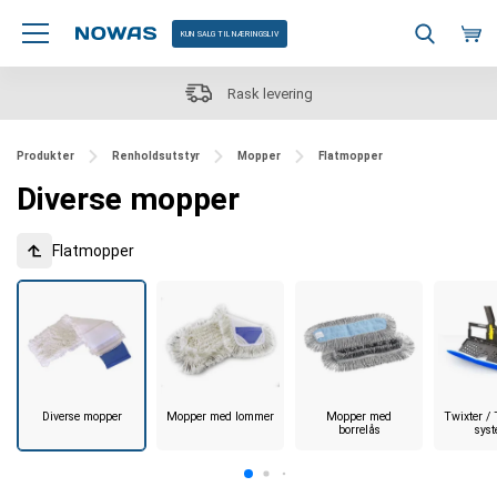
KUN SALG TIL NÆRINGSLIV
Stort utvalg - over 25 000 produkter 
Produkter
Renholdsutstyr
Mopper
Flatmopper
Diverse mopper
Flatmopper
Diverse mopper
Mopper med lommer
Mopper med
Twixter /
borrelås
sys