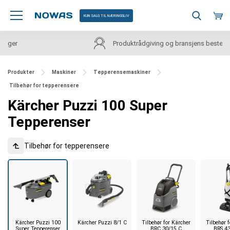
KUN SALG TIL NÆRINGSLIV
Produktrådgiving og bransjens beste priser
Produkter
Maskiner
Tepperensemaskiner
Tilbehør for tepperensere
Kärcher Puzzi 100 Super
Tepperenser
Tilbehør for tepperensere
Kärcher Puzzi 100
Kärcher Puzzi 8/1 C
Tilbehør for Kärcher
Tilbehør 
Super Tepperenser
BRC 30/15 C
BRS 4