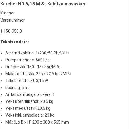
Kärcher HD 6/15 M St Kaldtvannsvasker
Kärcher
Varenummer
1.150-950.0
Tekniske data:
Strømtilkobling: 1/230/50 Ph/V/Hz
Pumpemengde: 560 L/t
Driftstrykk: 150 - 15/ bar/MPa
Maksmalt trykk: 225 / 22,5 bar/MPa
Tilkoblet effekt: 3,1 kW
Ledning: 5 m
Antall samtidige brukere: 1
Vekt uten tilbehør: 20.5 kg
Vekt med utstyr: 20.5 kg
Vekt inkl. emballasje: 23 kg
Mål: (L x B x H) 290 x 300 x 565 mm