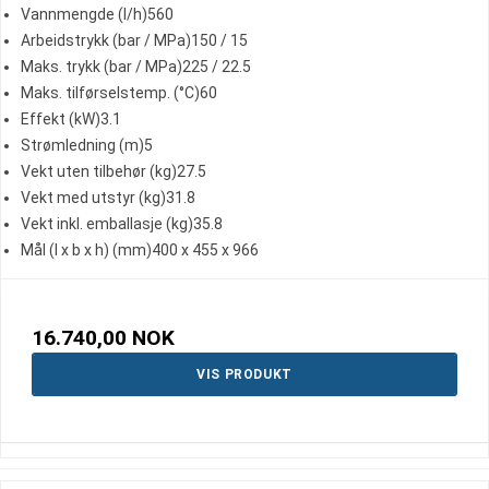
Vannmengde (l/h)560
Arbeidstrykk (bar / MPa)150 / 15
Maks. trykk (bar / MPa)225 / 22.5
Maks. tilførselstemp. (°C)60
Effekt (kW)3.1
Strømledning (m)5
Vekt uten tilbehør (kg)27.5
Vekt med utstyr (kg)31.8
Vekt inkl. emballasje (kg)35.8
Mål (l x b x h) (mm)400 x 455 x 966
16.740,00 NOK
VIS PRODUKT