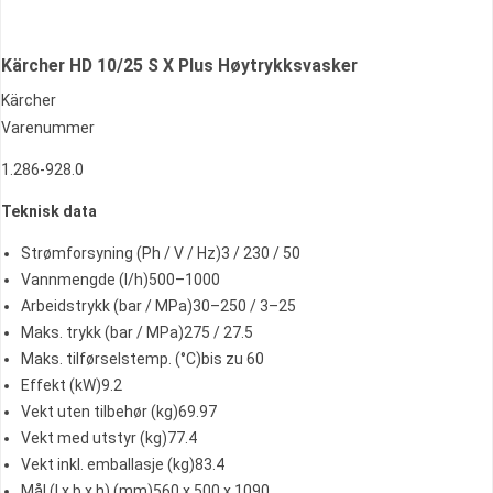
Kärcher HD 10/25 S X Plus Høytrykksvasker
Kärcher
Varenummer
1.286-928.0
Teknisk data
Strømforsyning (Ph / V / Hz)3 / 230 / 50
Vannmengde (l/h)500–1000
Arbeidstrykk (bar / MPa)30–250 / 3–25
Maks. trykk (bar / MPa)275 / 27.5
Maks. tilførselstemp. (°C)bis zu 60
Effekt (kW)9.2
Vekt uten tilbehør (kg)69.97
Vekt med utstyr (kg)77.4
Vekt inkl. emballasje (kg)83.4
Mål (l x b x h) (mm)560 x 500 x 1090