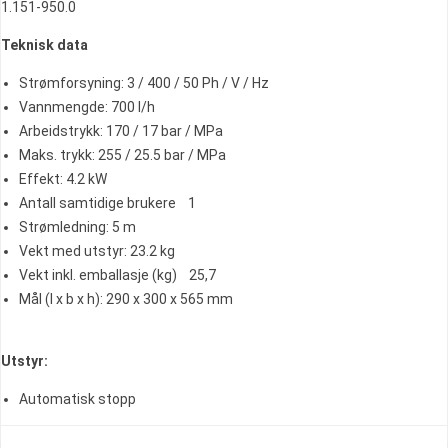
1.151-950.0
Teknisk data
Strømforsyning: 3 / 400 / 50 Ph / V / Hz
Vannmengde: 700 l/h
Arbeidstrykk: 170 / 17 bar / MPa
Maks. trykk: 255 / 25.5 bar / MPa
Effekt: 4.2 kW
Antall samtidige brukere 1
Strømledning: 5 m
Vekt med utstyr: 23.2 kg
Vekt inkl. emballasje (kg) 25,7
Mål (l x b x h): 290 x 300 x 565 mm
Utstyr:
Automatisk stopp