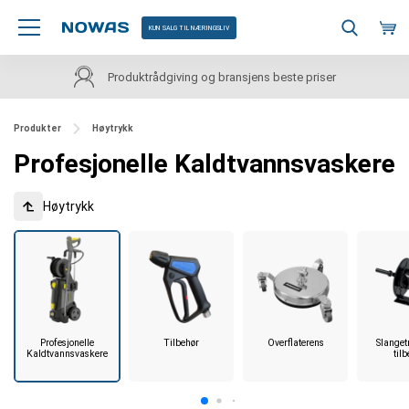
KUN SALG TIL NÆRINGSLIV
Produktrådgiving og bransjens beste priser
Produkter
Høytrykk
Profesjonelle Kaldtvannsvaskere
Høytrykk
Profesjonelle
Tilbehør
Overflaterens
Slanget
Kaldtvannsvaskere
til