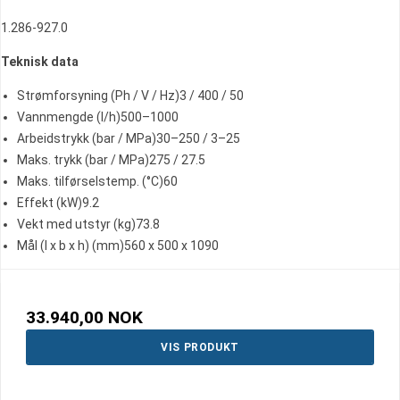
1.286-927.0
Teknisk data
Strømforsyning (Ph / V / Hz)3 / 400 / 50
Vannmengde (l/h)500–1000
Arbeidstrykk (bar / MPa)30–250 / 3–25
Maks. trykk (bar / MPa)275 / 27.5
Maks. tilførselstemp. (°C)60
Effekt (kW)9.2
Vekt med utstyr (kg)73.8
Mål (l x b x h) (mm)560 x 500 x 1090
33.940,00 NOK
VIS PRODUKT