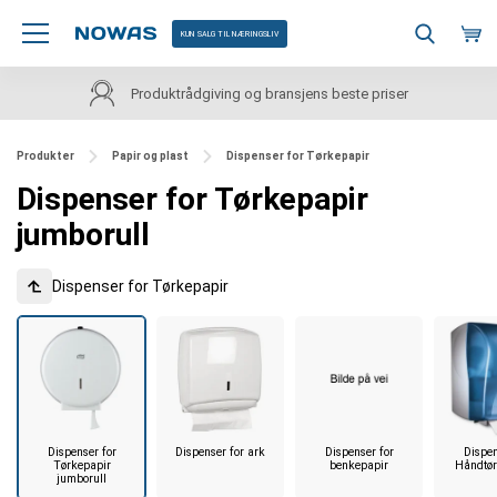
KUN SALG TIL NÆRINGSLIV
Produktrådgiving og bransjens beste priser
Produkter
Papir og plast
Dispenser for Tørkepapir
Dispenser for Tørkepapir
jumborull
Dispenser for Tørkepapir
Dispenser for
Dispenser for ark
Dispenser for
Dispen
Tørkepapir
benkepapir
Håndtør
jumborull