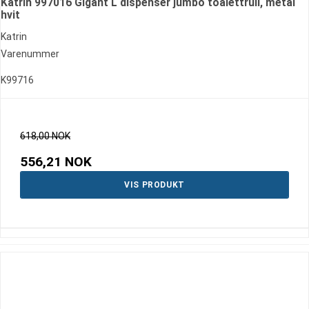
Katrin 997016 Gigant L dispenser jumbo toalettrull, metal
hvit
Katrin
Varenummer
K99716
618,00 NOK
556,21 NOK
VIS PRODUKT