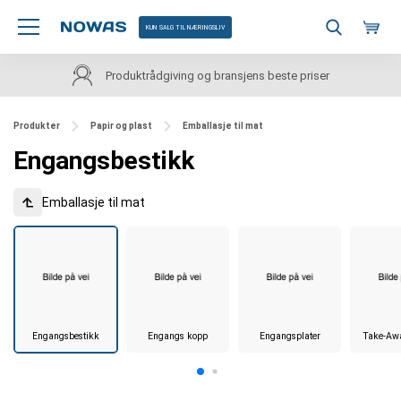
KUN SALG TIL NÆRINGSLIV
Produktrådgiving og bransjens beste priser
Produkter
Papir og plast
Emballasje til mat
Engangsbestikk
Emballasje til mat
Engangsbestikk
Engangs kopp
Engangsplater
Take-Aw