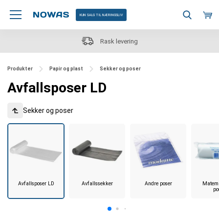
KUN SALG TIL NÆRINGSLIV
ering
Stort utvalg - over 25 00
Produkter
Papir og plast
Sekker og poser
Avfallsposer LD
Sekker og poser
Avfallsposer LD
Avfallssekker
Andre poser
Matemb
po