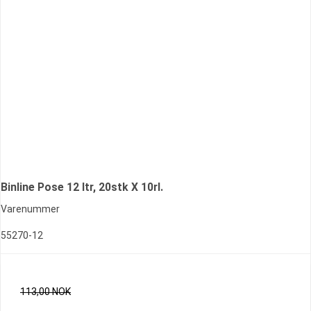
Binline Pose 12 ltr, 20stk X 10rl.
Varenummer
55270-12
113,00 NOK