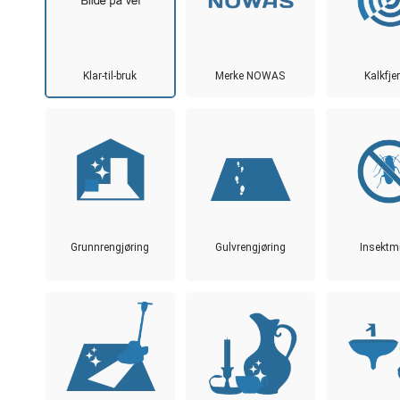
Klar-til-bruk
Merke NOWAS
Kalkfje
Grunnrengjøring
Gulvrengjøring
Insektm