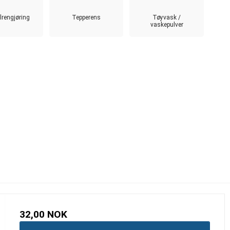
lrengjøring
Tepperens
Tøyvask /
vaskepulver
32,00 NOK