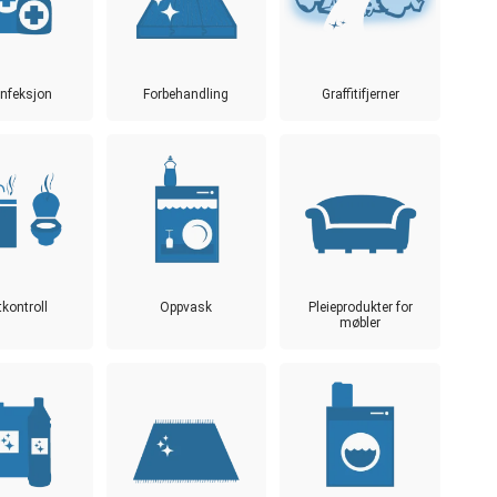
nfeksjon
Forbehandling
Graffitifjerner
tkontroll
Oppvask
Pleieprodukter for
møbler