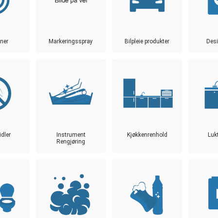
rner
Markeringsspray
Bilpleie produkter
Desi
idler
Instrument
Kjøkkenrenhold
Luk
Rengjøring