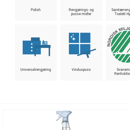
Polish
Rengjørings- og
Sanitærreng
pusse midler
Toalett H
Universalrengjøring
Vinduspuss
Svaneme
Renholds