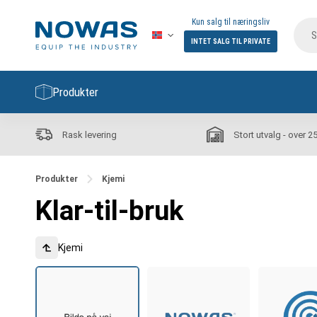
Kun salg til næringsliv
INTET SALG TIL PRIVATE
Produkter
Rask levering
Stort utvalg - over 2
Produkter
Kjemi
Klar-til-bruk
Kjemi