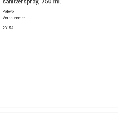
sanitærspray, 750 ml.
Palevo
Varenummer
23154