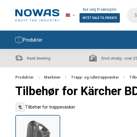
Kun salg til næringsliv
INTET SALG TIL PRIVATE
Produkter
Rask levering
Stort utvalg - over 2
Produkter
Maskiner
Trapp- og rulletrappvasker
Tilb
Tilbehør for Kärcher B
Tilbehør for trappevasker