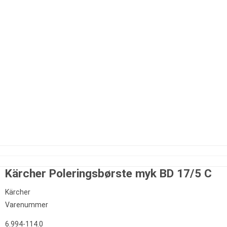
Kärcher Poleringsbørste myk BD 17/5 C
Kärcher
Varenummer
6.994-114.0