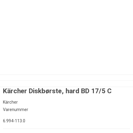
Kärcher Diskbørste, hard BD 17/5 C
Kärcher
Varenummer
6.994-113.0