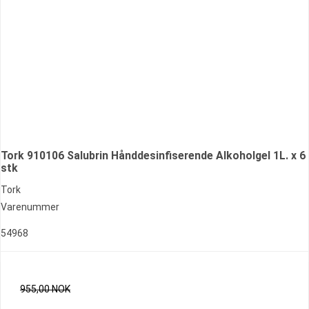
Tork 910106 Salubrin Hånddesinfiserende Alkoholgel 1L. x 6
stk
Tork
Varenummer
54968
955,00 NOK