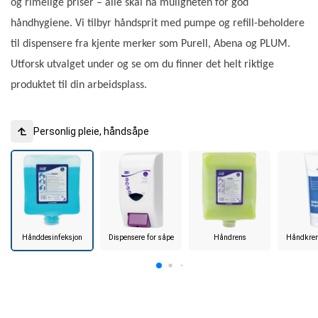
og rimelige priser – alle skal ha muligheten for god
håndhygiene. Vi tilbyr håndsprit med pumpe og refill-beholdere
til dispensere fra kjente merker som Purell, Abena og PLUM.
Utforsk utvalget under og se om du finner det helt riktige
produktet til din arbeidsplass.
Personlig pleie, håndsåpe
Hånddesinfeksjon
Dispensere for såpe
Håndrens
Håndkrem