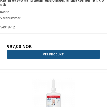
Katrin 89346 Hånd desinfeksjonsgel, antibakteriell 1ltr. x 6
stk
Katrin
Varenummer
54919-12
997,00 NOK
VIS PRODUKT