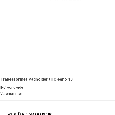
Trapesformet Padholder til Cleano 10
IPC worldwide
Varenummer
Pris fra
158,00 NOK