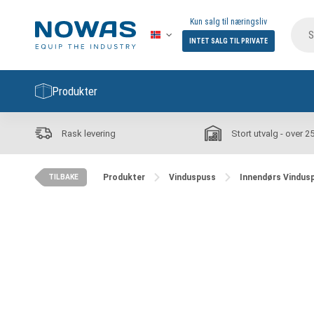
Kun salg til næringsliv
INTET SALG TIL PRIVATE
Produkter
Rask levering
Stort utvalg - over 2
Produkter
Vinduspuss
Innendørs Vindus
TILBAKE