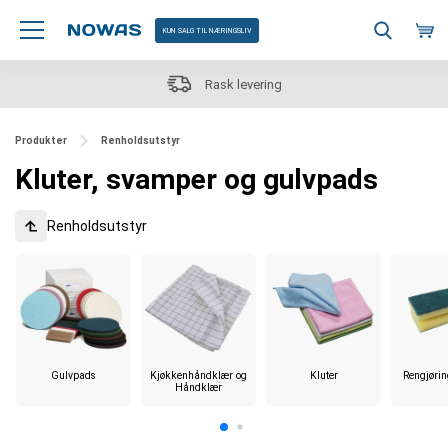
KUN SALG TIL NÆRINGSLIV
Stort utvalg - over 25 000 produkter 
Produkter
Renholdsutstyr
Kluter, svamper og gulvpads
Renholdsutstyr
Gulvpads
Kjøkkenhåndklær og
Kluter
Rengjøri
Håndklær