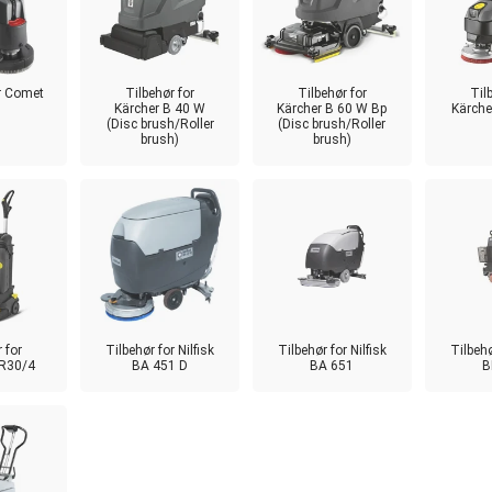
or Comet
Tilbehør for
Tilbehør for
Til
Kärcher B 40 W
Kärcher B 60 W Bp
Kärche
(Disc brush/Roller
(Disc brush/Roller
brush)
brush)
 for
Tilbehør for Nilfisk
Tilbehør for Nilfisk
Tilbehø
BR30/4
BA 451 D
BA 651
B