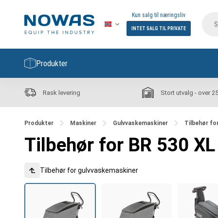
Kun salg til næringsliv
INTET SALG TIL PRIVATE
Produkter
Rask levering
Stort utvalg - over 2
Produkter
Maskiner
Gulvvaskemaskiner
Tilbehør fo
Tilbehør for BR 530 XL
Tilbehør for gulvvaskemaskiner