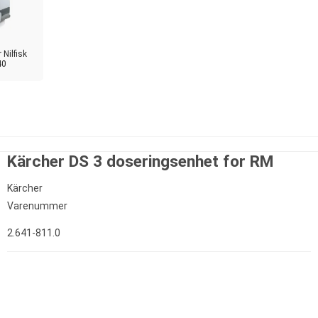
 Nilfisk
40
Kärcher DS 3 doseringsenhet for RM
Kärcher
Varenummer
2.641-811.0