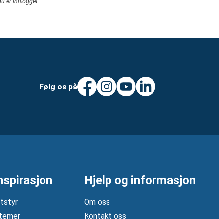
du er innlogget.
Følg os på
nspirasjon
Hjelp og informasjon
tstyr
Om oss
temer
Kontakt oss