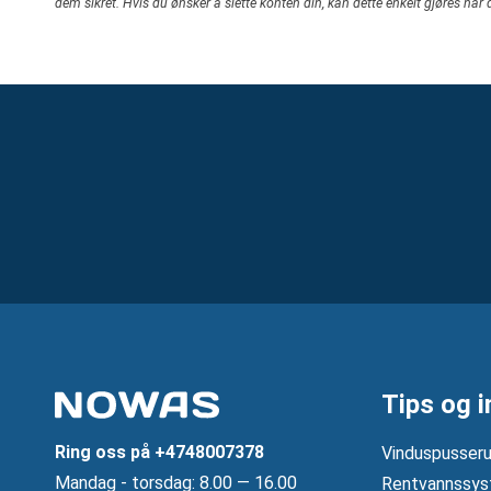
dem sikret. Hvis du ønsker å slette konten din, kan dette enkelt gjøres når 
Tips og i
Ring oss på
+4748007378
Vinduspusseru
Mandag ‐ torsdag: 8.00 — 16.00
Rentvannssys