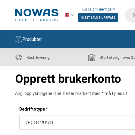
Kun salg til næringsliv
INTET SALG TIL PRIVATE
Produkter
Rask levering
Stort utvalg - over 2
Opprett brukerkonto
Angi opplysningene dine. Felter markert med * må fylles ut.
Bedriftstype
*