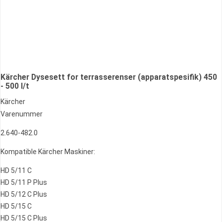
Kärcher Dysesett for terrasserenser (apparatspesifik) 450
- 500 l/t
Kärcher
Varenummer
2.640-482.0
Kompatible Kärcher Maskiner:
HD 5/11 C
HD 5/11 P Plus
HD 5/12 C Plus
HD 5/15 C
HD 5/15 C Plus