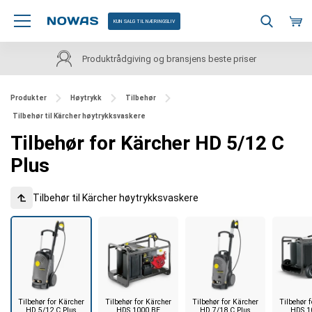
KUN SALG TIL NÆRINGSLIV
Kundeservice på norsk
Produkter
Høytrykk
Tilbehør
Tilbehør til Kärcher høytrykksvaskere
Tilbehør for Kärcher HD 5/12 C
Plus
Tilbehør til Kärcher høytrykksvaskere
Tilbehør for Kärcher
Tilbehør for Kärcher
Tilbehør for Kärcher
Tilbehør 
HD 5/12 C Plus
HDS 1000 BE
HD 7/18 C Plus
HDS 1