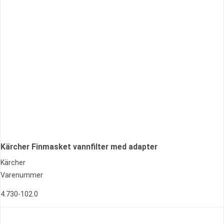
Kärcher Finmasket vannfilter med adapter
Kärcher
Varenummer
4.730-102.0