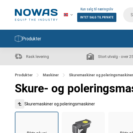
Kun salg til næringsliv
INTET SALG TIL PRIVATE
Produkter
Rask levering
Stort utvalg - over 2
Produkter
Maskiner
Skuremaskiner og poleringsmaskine
Skure- og poleringsma
Skuremaskiner og poleringsmaskiner