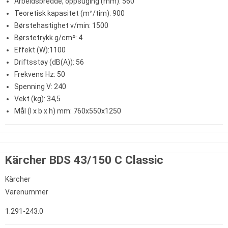
Arbeidsbredde, oppsuging (mm): 560
Teoretisk kapasitet (m²/tim): 900
Børstehastighet v/min: 1500
Børstetrykk g/cm²: 4
Effekt (W):1100
Driftsstøy (dB(A)): 56
Frekvens Hz: 50
Spenning V: 240
Vekt (kg): 34,5
Mål (l x b x h) mm: 760x550x1250
Kärcher BDS 43/150 C Classic
Kärcher
Varenummer
1.291-243.0