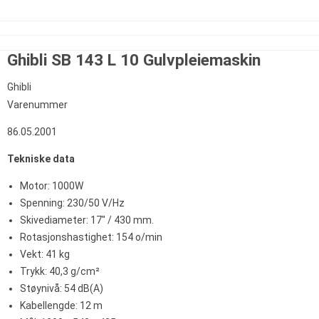
Ghibli SB 143 L 10 Gulvpleiemaskin
Ghibli
Varenummer
86.05.2001
Tekniske data
Motor: 1000W
Spenning: 230/50 V/Hz
Skivediameter: 17" / 430 mm.
Rotasjonshastighet: 154 o/min
Vekt: 41 kg
Trykk: 40,3 g/cm²
Støynivå: 54 dB(A)
Kabellengde: 12 m