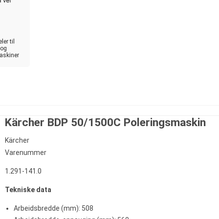
er til
 og
askiner
Kärcher BDP 50/1500C Poleringsmaskin
Kärcher
Varenummer
1.291-141.0
Tekniske data
Arbeidsbredde (mm): 508