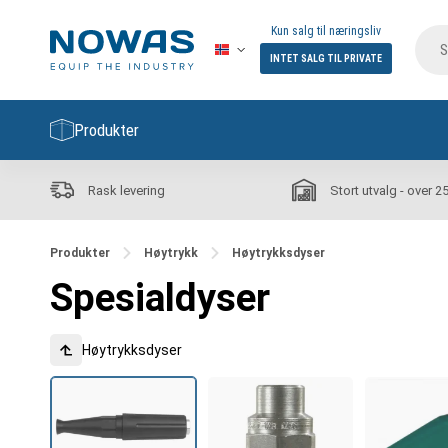
Kun salg til næringsliv
INTET SALG TIL PRIVATE
Produkter
Rask levering
Stort utvalg - over 2
Produkter
Høytrykk
Høytrykksdyser
Spesialdyser
Høytrykksdyser